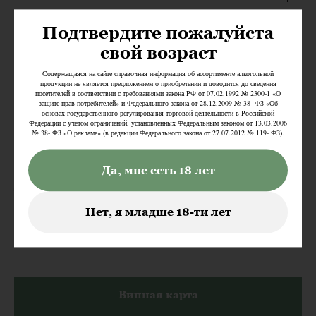
Подтвердите пожалуйста
Рыба & Морепродукты
свой возраст
Мясо & Дичь
Содержащаяся на сайте справочная информация об ассортименте алкогольной
продукции не является предложением о приобретении и доводится до сведения
посетителей в соответствии с требованиями закона РФ от 07.02.1992 № 2300-1 «О
защите прав потребителей» и Федерального закона от 28.12.2009 № 38- ФЗ «Об
Пицца
основах государственного регулирования торговой деятельности в Российской
Федерации с учетом ограничений, установленных Федеральным законом от 13.03.2006
№ 38- ФЗ «О рекламе» (в редакции Федерального закона от 27.07.2012 № 119- ФЗ).
Гарниры & Соусы
Да, мне есть 18 лет
Десерты
Нет, я младше 18-ти лет
*указан вес сырого продукта
Винная карта